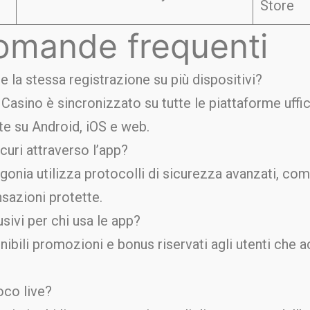
Store
omande frequenti
re la stessa registrazione su più dispositivi?
 Casino è sincronizzato su tutte le piattaforme uffi
te su Android, iOS e web.
curi attraverso l’app?
onia utilizza protocolli di sicurezza avanzati, come
nsazioni protette.
sivi per chi usa le app?
nibili promozioni e bonus riservati agli utenti che
oco live?