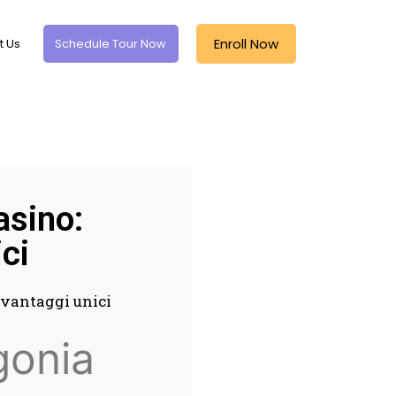
Enroll Now
t Us
Schedule Tour Now
asino:
ci
 vantaggi unici
gonia