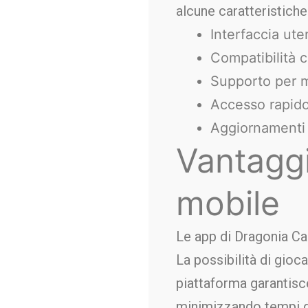
alcune caratteristich
Interfaccia ute
Compatibilità 
Supporto per m
Accesso rapido
Aggiornamenti r
Vantaggi
mobile
Le app di Dragonia Cas
La possibilità di gioc
piattaforma garantisce
minimizzando tempi d