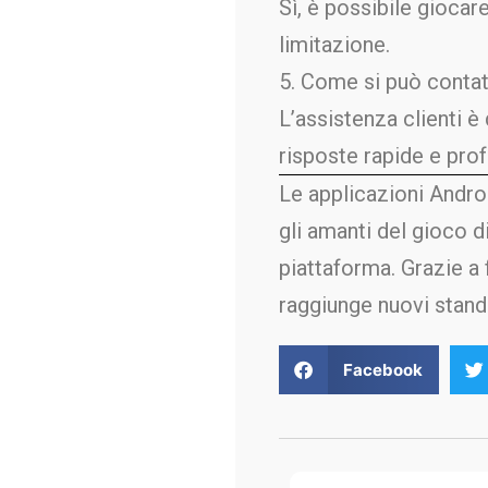
Sì, è possibile giocar
limitazione.
5. Come si può contat
L’assistenza clienti è 
risposte rapide e prof
Le applicazioni Andro
gli amanti del gioco d
piattaforma. Grazie a f
raggiunge nuovi standa
Facebook