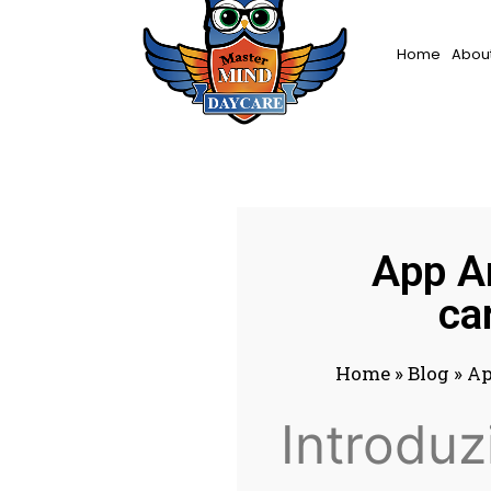
Home
About
App An
ca
Home
»
Blog
»
Ap
Introduz