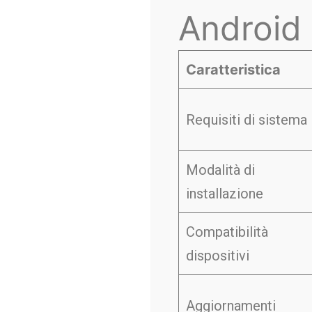
Android 
Caratteristica
Requisiti di sistema
Modalità di
installazione
Compatibilità
dispositivi
Aggiornamenti