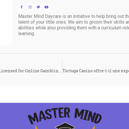
Master Mind Daycare is an initiative to help bring out t
talent of your little ones. We aim to groom their skills 
abilities while also providing them with a curriculum rele
learning.
Is 333 Casino Safe and Licensed for Online Gambling?