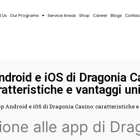
 Us
Our Programs
Service Areas
Shop
Career
Blogs
Contac
droid e iOS di Dragonia C
ratteristiche e vantaggi uni
p Android e iOS di Dragonia Casino: caratteristiche e
ione alle app di Dra