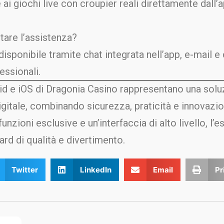
e ai giochi live con croupier reali direttamente dall
tare l’assistenza?
disponibile tramite chat integrata nell’app, e-mail e 
essionali.
id e iOS di Dragonia Casino rappresentano una sol
igitale, combinando sicurezza, praticità e innovazio
unzioni esclusive e un’interfaccia di alto livello, l’
rd di qualità e divertimento.
Twitter
LinkedIn
Email
Pr