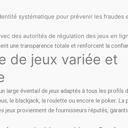
identité systématique pour prévenir les fraudes 
vec des autorités de régulation des jeux en lign
nt une transparence totale et renforcent la confian
e de jeux variée et
e
 large éventail de jeux adaptés à tous les profils 
us, le blackjack, la roulette ou encore le poker. La
 jeux proviennent de fournisseurs réputés, garantis