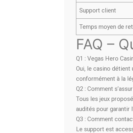
Support client
Temps moyen de ret
FAQ – Q
Q1 : Vegas Hero Casin
Oui, le casino détient
conformément à la lég
Q2 : Comment s’assure
Tous les jeux proposé
audités pour garantir l
Q3 : Comment contacte
Le support est access