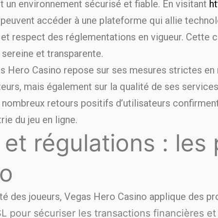
t un environnement sécurisé et fiable. En visitant
ht
s peuvent accéder à une plateforme qui allie technol
et respect des réglementations en vigueur. Cette 
 sereine et transparente.
as Hero Casino repose sur ses mesures strictes en
teurs, mais également sur la qualité de ses services 
 nombreux retours positifs d’utilisateurs confirment 
rie du jeu en ligne.
et régulations : les p
no
ité des joueurs, Vegas Hero Casino applique des pr
L pour sécuriser les transactions financières e