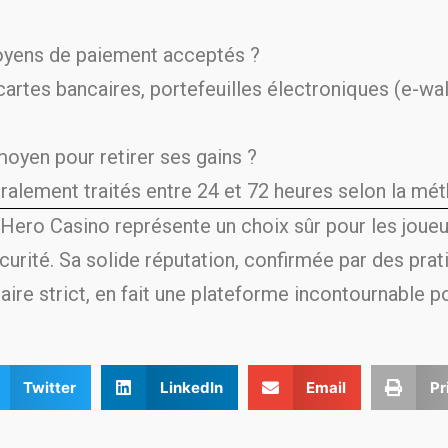
moyens de paiement acceptés ?
rtes bancaires, portefeuilles électroniques (e-wal
 moyen pour retirer ses gains ?
éralement traités entre 24 et 72 heures selon la mé
Hero Casino représente un choix sûr pour les joueu
curité. Sa solide réputation, confirmée par des pra
ire strict, en fait une plateforme incontournable p
Twitter
LinkedIn
Email
Pr