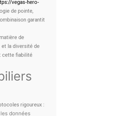
tps://vegas-hero-
ogie de pointe,
combinaison garantit
 matière de
et la diversité de
cette fiabilité
iliers
otocoles rigoureux :
t les données