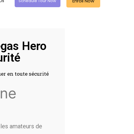
Enroll Now
Us
Schedule Tour Now
egas Hero
rité
er en toute sécurité
gne
les amateurs de