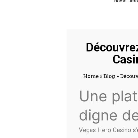
Home
Abo
Découvrez
Casi
Home
»
Blog
»
Découv
Une plat
digne d
Vegas Hero Casino s’