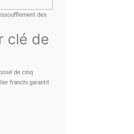
’essoufflement des
r clé de
mposé de cinq
ier franchi garantit