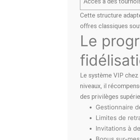
Accès à des tournois
Cette structure adapt
offres classiques sou
Le progr
fidélisat
Le système VIP chez 
niveaux, il récompense
des privilèges supérie
Gestionnaire 
Limites de ret
Invitations à 
Bonus sur-mes