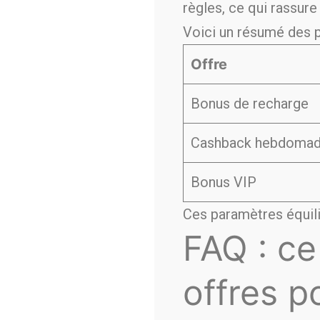
règles, ce qui rassure
Voici un résumé des pr
Offre
Bonus de recharge
Cashback hebdomad
Bonus VIP
Ces paramètres équilib
FAQ : ce 
offres p