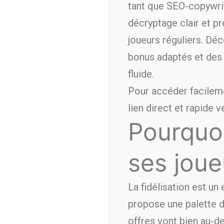
tant que SEO-copywri
décryptage clair et p
joueurs réguliers. D
bonus adaptés et des 
fluide.
Pour accéder facileme
lien direct et rapide 
Pourquo
ses joue
La fidélisation est un
propose une palette d
offres vont bien au-d