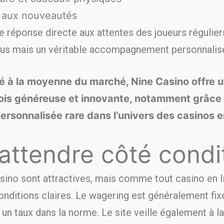
é aux nouveautés
réponse directe aux attentes des joueurs régulier
us mais un véritable accompagnement personnalis
é à la moyenne du marché, Nine Casino offre u
 fois généreuse et innovante, notamment grâce
rsonnalisée rare dans l’univers des casinos en
’attendre côté condi
sino sont attractives, mais comme tout casino en li
ditions claires. Le wagering est généralement fix
 un taux dans la norme. Le site veille également à l