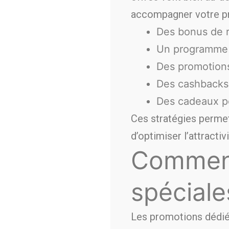
accompagner votre pro
Des bonus de r
Un programme 
Des promotions
Des cashbacks
Des cadeaux pe
Ces stratégies permet
d’optimiser l’attracti
Comment
spéciale
Les promotions dédiée