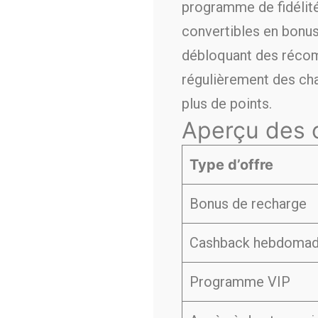
programme de fidélité
convertibles en bonus
débloquant des récomp
régulièrement des ch
plus de points.
Aperçu des o
Type d’offre
Bonus de recharge
Cashback hebdomad
Programme VIP