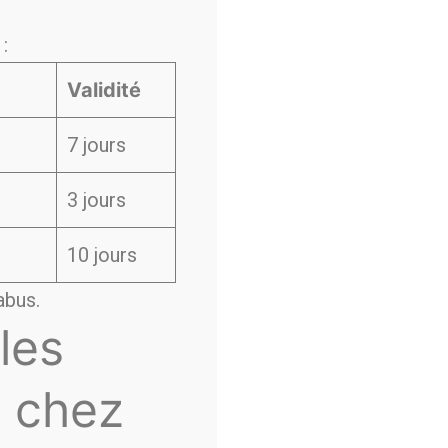
:
Validité
7 jours
3 jours
10 jours
abus.
 les
s chez