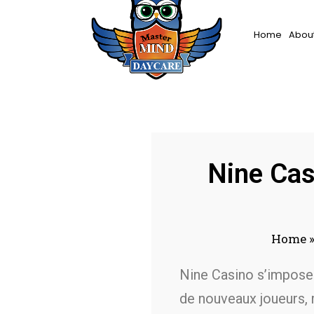
Home
About
Nine Cas
Home
Nine Casino s’impose
de nouveaux joueurs, 