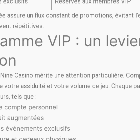
 exclusifs
Réservés aux membres VIP
ée assure un flux constant de promotions, évitant l
vent répétitives.
amme VIP : un levie
ion
Nine Casino mérite une attention particulière. Co
 votre assiduité et votre volume de jeu. Chaque pal
urs, tels que :
de compte personnel
rait augmentées
des événements exclusifs
ure et cadeaux physiques