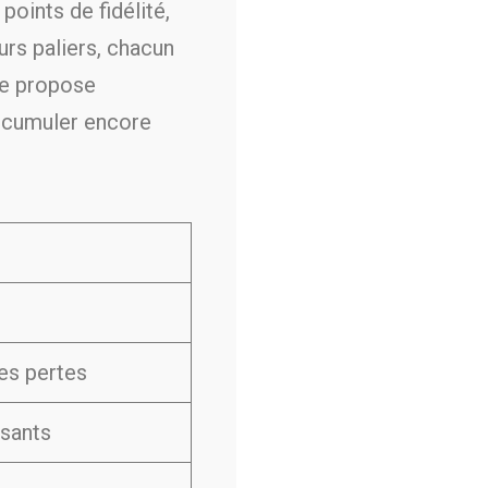
oints de fidélité,
rs paliers, chacun
me propose
accumuler encore
es pertes
ssants