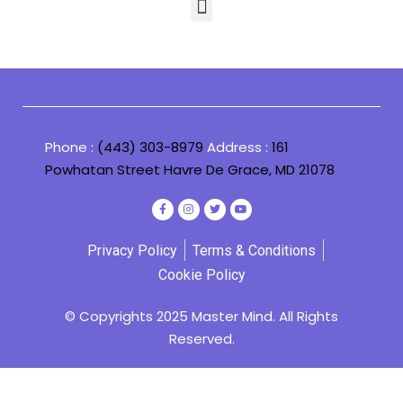
Phone :
(443) 303-8979
Address :
161
Powhatan Street Havre De Grace, MD 21078
Privacy Policy
Terms & Conditions
Cookie Policy
© Copyrights 2025 Master Mind. All Rights
Reserved.