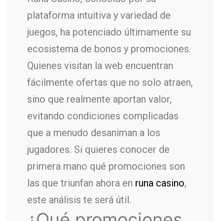
plataforma intuitiva y variedad de
juegos, ha potenciado últimamente su
ecosistema de bonos y promociones.
Quienes visitan la web encuentran
fácilmente ofertas que no solo atraen,
sino que realmente aportan valor,
evitando condiciones complicadas
que a menudo desaniman a los
jugadores. Si quieres conocer de
primera mano qué promociones son
las que triunfan ahora en
runa casino
,
este análisis te será útil.
¿Qué promociones