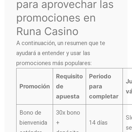
para aprovechar las
promociones en
Runa Casino
A continuación, un resumen que te
ayudará a entender y usar las
promociones más populares:
Requisito
Periodo
J
Promoción
de
para
vá
apuesta
completar
Bono de
30x bono
Sl
bienvenida
+
14 días
se