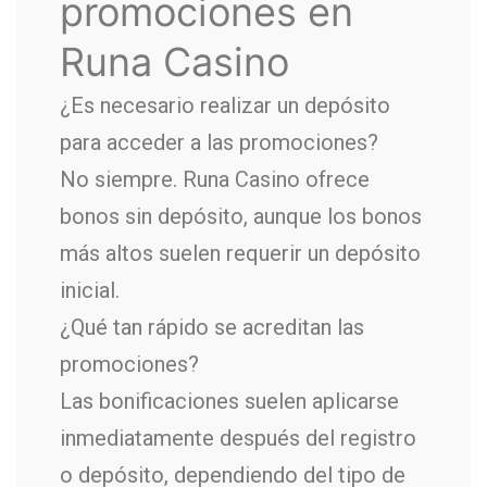
promociones en
Runa Casino
¿Es necesario realizar un depósito
para acceder a las promociones?
No siempre. Runa Casino ofrece
bonos sin depósito, aunque los bonos
más altos suelen requerir un depósito
inicial.
¿Qué tan rápido se acreditan las
promociones?
Las bonificaciones suelen aplicarse
inmediatamente después del registro
o depósito, dependiendo del tipo de