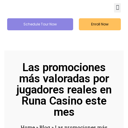
Schedule Tour Now
Enroll Now
Las promociones
más valoradas por
jugadores reales en
Runa Casino este
mes
Home
»
Blog
»
Las promociones más