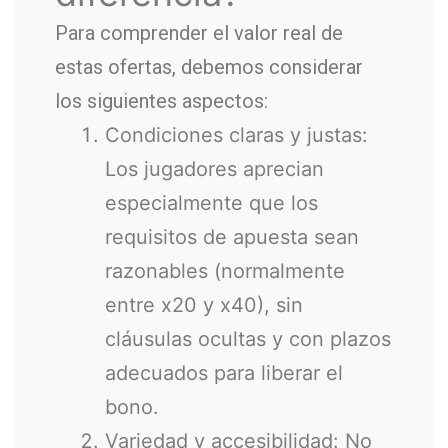
Para comprender el valor real de
estas ofertas, debemos considerar
los siguientes aspectos:
Condiciones claras y justas:
Los jugadores aprecian
especialmente que los
requisitos de apuesta sean
razonables (normalmente
entre x20 y x40), sin
cláusulas ocultas y con plazos
adecuados para liberar el
bono.
Variedad y accesibilidad: No