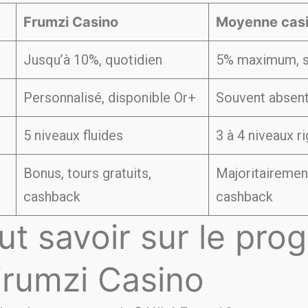
Frumzi Casino
Moyenne casi
Jusqu’à 10%, quotidien
5% maximum, s
Personnalisé, disponible Or+
Souvent absent
5 niveaux fluides
3 à 4 niveaux r
Bonus, tours gratuits,
Majoritairemen
cashback
cashback
ut savoir sur le pr
 Frumzi Casino