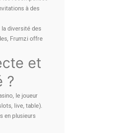
nvitations à des
 la diversité des
es, Frumzi offre
cte et
é ?
sino, le joueur
ots, live, table).
s en plusieurs