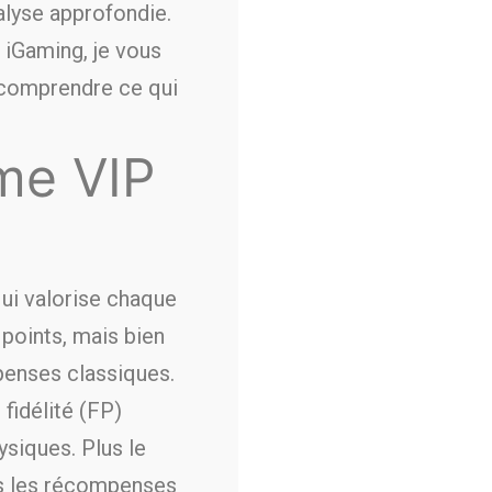
lyse approfondie.
 iGaming, je vous
comprendre ce qui
me VIP
ui valorise chaque
 points, mais bien
penses classiques.
fidélité (FP)
siques. Plus le
lus les récompenses