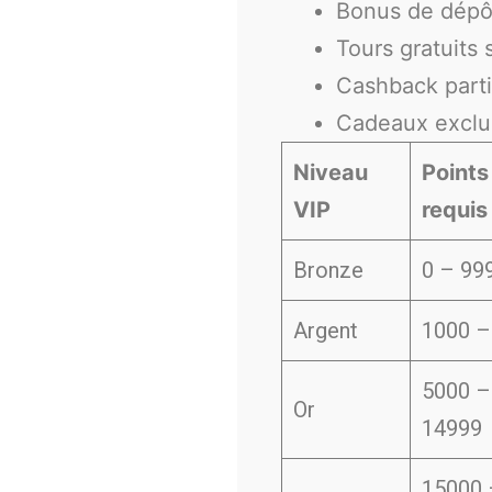
Bonus de dépôt 
Tours gratuits
Cashback parti
Cadeaux exclus
Niveau
Points
VIP
requis
Bronze
0 – 99
Argent
1000 –
5000 –
Or
14999
15000 