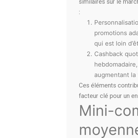
similaires sur le mar
:
Personnalisati
promotions ada
qui est loin d’
Cashback quot
hebdomadaire, 
augmentant la f
Ces éléments contribu
facteur clé pour un e
Mini-com
moyenne