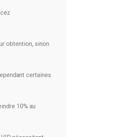
ncez
eur obtention, sinon
cependant certaines
eindre 10% au