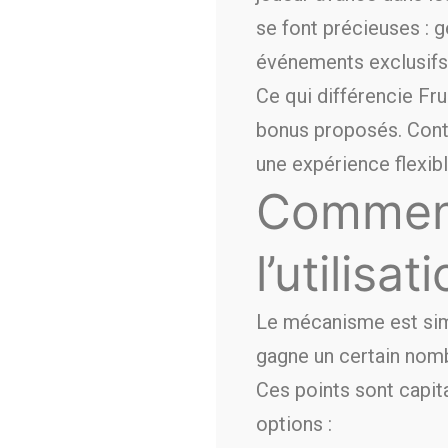
se font précieuses : g
événements exclusifs, 
Ce qui différencie Fru
bonus proposés. Cont
une expérience flexi
Comment 
l’utilisa
Le mécanisme est simp
gagne un certain nombre
Ces points sont capit
options :