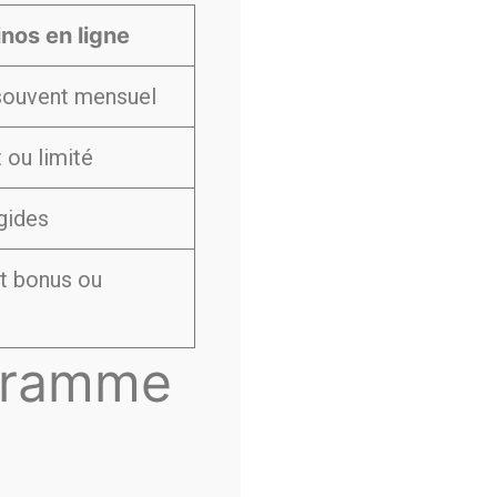
nos en ligne
ouvent mensuel
 ou limité
igides
t bonus ou
ogramme